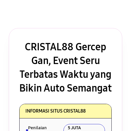
CRISTAL88 Gercep
Gan, Event Seru
Terbatas Waktu yang
Bikin Auto Semangat
INFORMASI SITUS CRISTAL88
Penilaian
5 JUTA