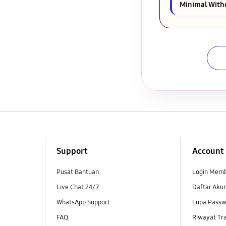
Minimal With
Support
Account
Pusat Bantuan
Login Mem
Live Chat 24/7
Daftar Aku
WhatsApp Support
Lupa Passw
FAQ
Riwayat Tr