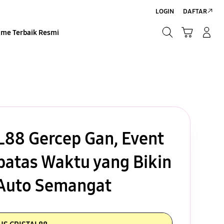
LOGIN
DAFTAR
Cari
Troli
Login/Sign-Up
me Terbaik Resmi
Cari
88 Gercep Gan, Event
batas Waktu yang Bikin
Auto Semangat