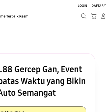
LOGIN
DAFTAR
Cari
Troli
Login/Sign-Up
me Terbaik Resmi
Cari
88 Gercep Gan, Event
batas Waktu yang Bikin
Auto Semangat