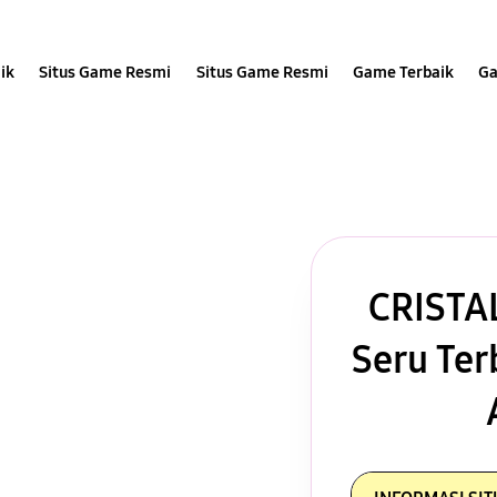
ik
Situs Game Resmi
Situs Game Resmi
Game Terbaik
Ga
CRISTAL
Seru Ter