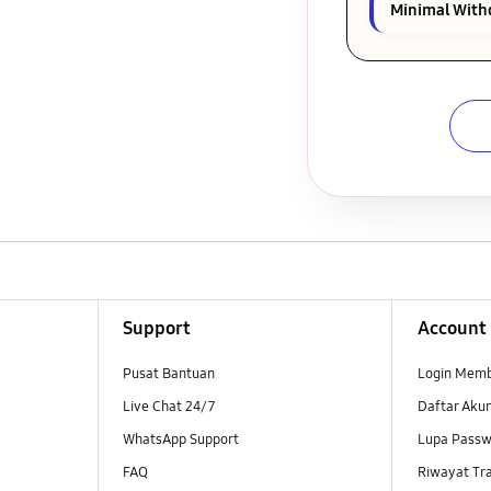
Minimal With
Support
Account
Pusat Bantuan
Login Mem
Live Chat 24/7
Daftar Aku
WhatsApp Support
Lupa Passw
FAQ
Riwayat Tr