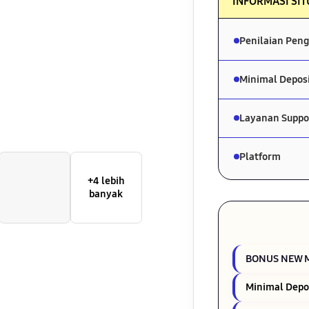
INFORMASI SIT
Penilaian Pen
Minimal Depos
Layanan Suppo
Platform
+4 lebih
banyak
BONUS NEW 
Minimal Depos