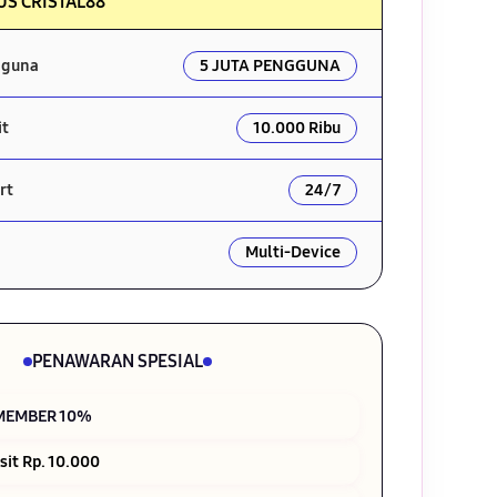
US CRISTAL88
gguna
5 JUTA PENGGUNA
it
10.000 Ribu
rt
24/7
Multi-Device
PENAWARAN SPESIAL
MEMBER 10%
it Rp. 10.000