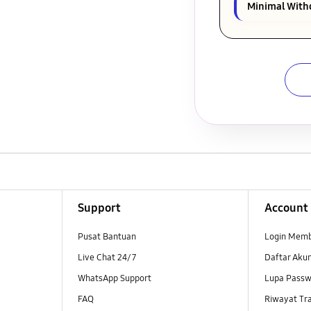
Minimal With
Support
Account
Pusat Bantuan
Login Mem
Live Chat 24/7
Daftar Aku
WhatsApp Support
Lupa Passw
FAQ
Riwayat Tr