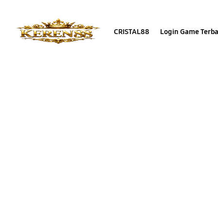
Skip
to
content
CRISTAL88
Login Game Terba