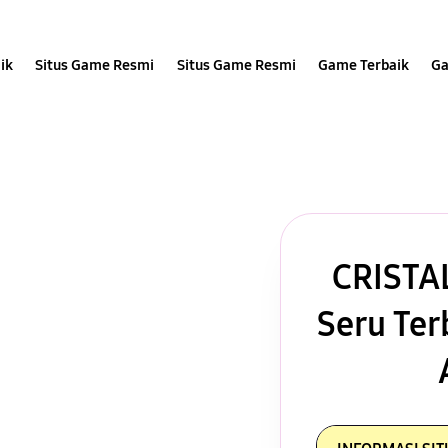
ik
Situs Game Resmi
Situs Game Resmi
Game Terbaik
Ga
CRISTAL
Seru Ter