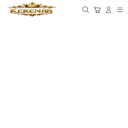
Skip
to
Cari
Troli
Login
Navigation
content