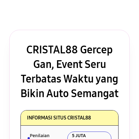
CRISTAL88 Gercep
Gan, Event Seru
Terbatas Waktu yang
Bikin Auto Semangat
INFORMASI SITUS CRISTAL88
Penilaian
5 JUTA