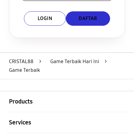
LOGIN
DAFTAR
Layer Popup Close
CRISTAL88
>
Game Terbaik Hari Ini
>
Game Terbaik
Buka
Footer Navigation
Products
Buka
Services
Buka