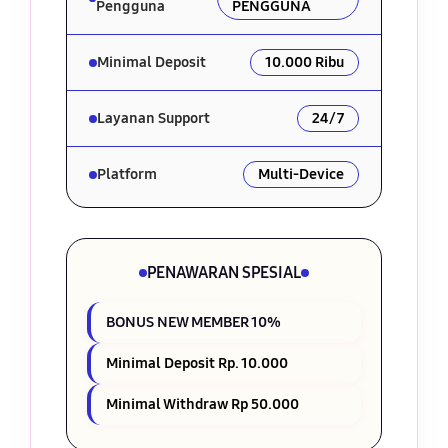
Pengguna
PENGGUNA
Minimal Deposit
10.000 Ribu
Layanan Support
24/7
Platform
Multi-Device
PENAWARAN SPESIAL
BONUS NEW MEMBER 10%
Minimal Deposit Rp. 10.000
Minimal Withdraw Rp 50.000